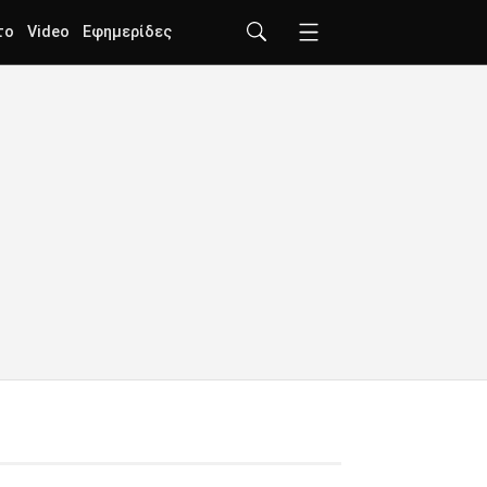
το
Video
Εφημερίδες