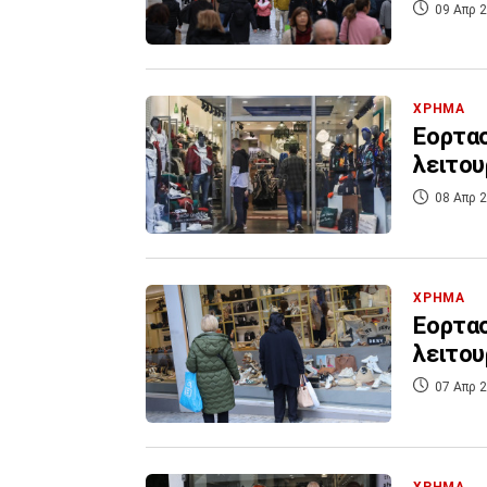
09 Απρ 2
ΧΡΗΜΑ
Eορτασ
λειτο
08 Απρ 2
ΧΡΗΜΑ
Eορτασ
λειτου
07 Απρ 2
ΧΡΗΜΑ