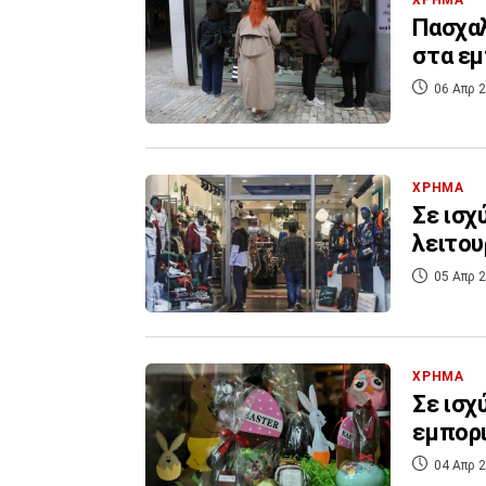
Πασχαλ
στα ε
06 Απρ 2
ΧΡΗΜΑ
Σε ισχ
λειτου
05 Απρ 2
ΧΡΗΜΑ
Σε ισχ
εμπορι
04 Απρ 2