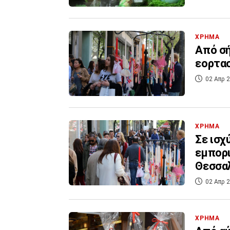
ΧΡΗΜΑ
Από σή
εορτασ
02 Απρ 2
ΧΡΗΜΑ
Σε ισχ
εμπορι
Θεσσα
02 Απρ 2
ΧΡΗΜΑ