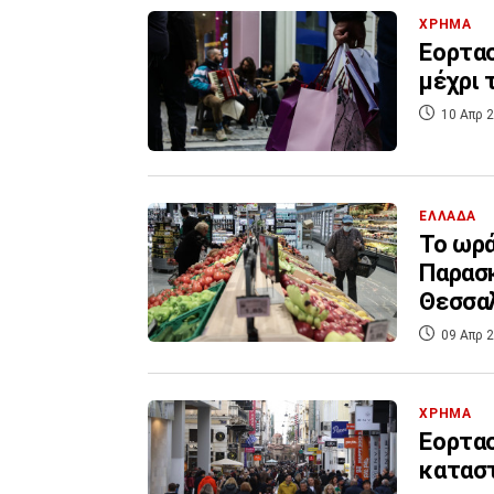
ΧΡΗΜΑ
Εορτασ
μέχρι 
10 Απρ 2
ΕΛΛΑΔΑ
Το ωρά
Παρασκ
Θεσσα
09 Απρ 2
ΧΡΗΜΑ
Eορτασ
καταστ