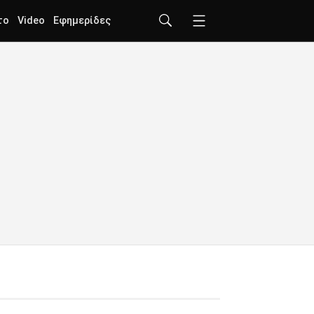
το
Video
Εφημερίδες