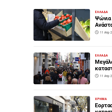
ΕΛΛΑΔΑ
Ψώνια 
Ανάστα
11 Απρ 2
ΕΛΛΑΔΑ
Μεγάλο
καταστ
11 Απρ 2
ΧΡΗΜΑ
Eορτασ
καταστ