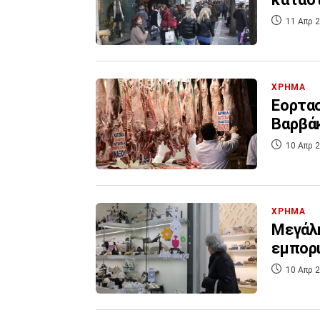
11 Απρ 2
ΧΡΗΜΑ
Εορτασ
Βαρβάκ
10 Απρ 2
ΧΡΗΜΑ
Μεγάλη
εμπορ
10 Απρ 2