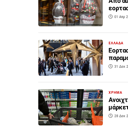
Από αύ
εορτασ
01 Απρ 2
ΕΛΛΑΔΑ
Εορτασ
παραμ
31 Δεκ 2
ΧΡΗΜΑ
Ανοιχτ
μάρκετ
28 Δεκ 2