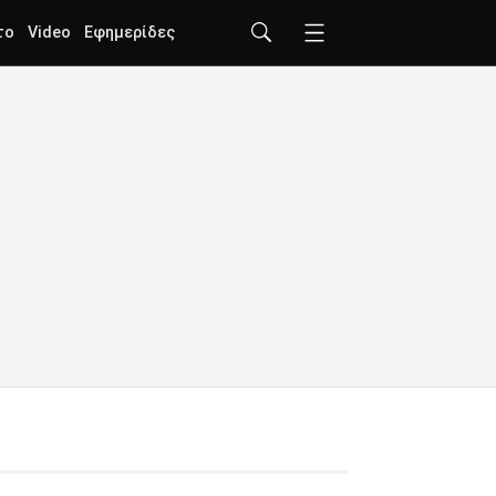
το
Video
Εφημερίδες