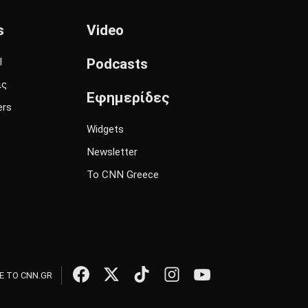
s
Video
l
Podcasts
ις
Εφημερίδες
ers
Widgets
Newsletter
Το CNN Greece
 ΤΟ CNN.GR