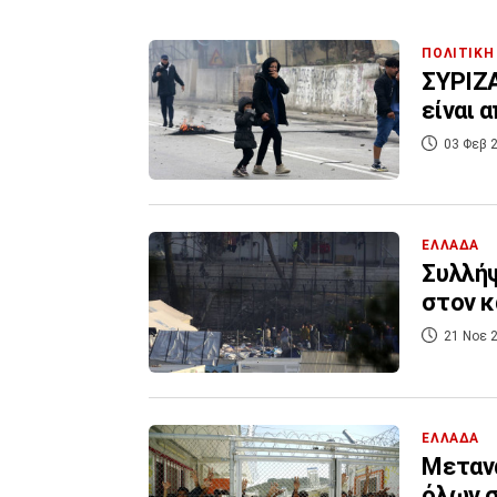
ΠΟΛΙΤΙΚΗ
ΣΥΡΙΖΑ
είναι 
03 Φεβ 2
ΕΛΛΑΔΑ
Συλλήψ
στον κ
21 Νοε 2
ΕΛΛΑΔΑ
Μετανά
όλων 