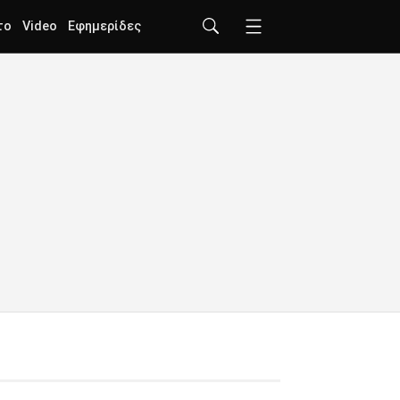
το
Video
Εφημερίδες