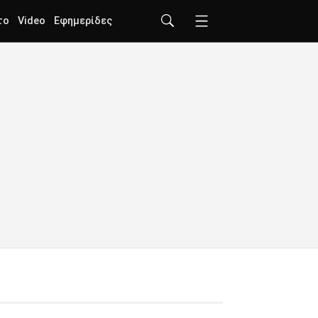
το
Video
Εφημερίδες