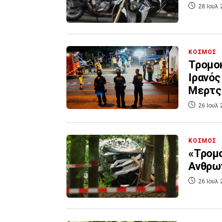
28 Ιουλ 
ΚΟΣΜΟΣ
Τρομοκ
Ιρανός
Μερτς
26 Ιουλ 
ΚΟΣΜΟΣ
«Τρομο
Ανθρωπ
26 Ιουλ 