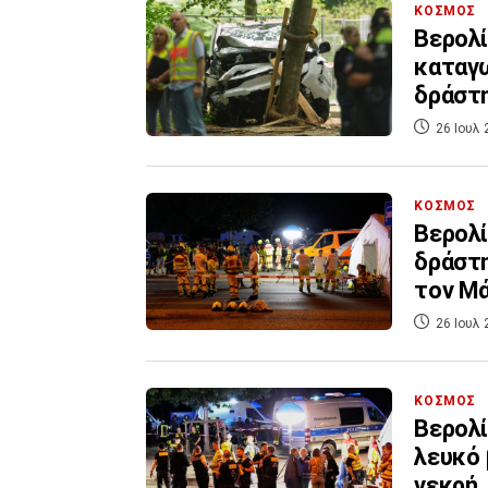
ΚΟΣΜΟΣ
Βερολί
καταγω
δράστ
26 Ιουλ 
ΚΟΣΜΟΣ
Βερολί
δράστη
τον Μά
26 Ιουλ 
ΚΟΣΜΟΣ
Βερολί
λευκό 
νεκρή