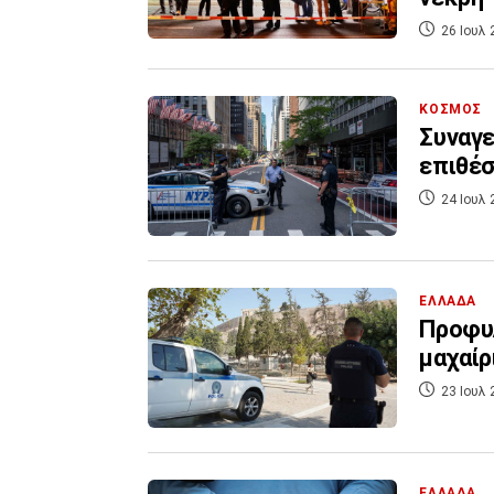
26 Ιουλ 
ΚΟΣΜΟΣ
Συναγε
επιθέσ
24 Ιουλ 
ΕΛΛΑΔΑ
Προφυλ
μαχαίρ
23 Ιουλ 
ΕΛΛΑΔΑ