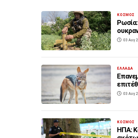
ΚΟΣΜΟΣ
Ρωσία:
ουκραν
03 Αυγ 2
ΕΛΛΑΔΑ
Επανεμ
επιτέθ
03 Αυγ 2
ΚΟΣΜΟΣ
ΗΠΑ: Κ
σκότωσ