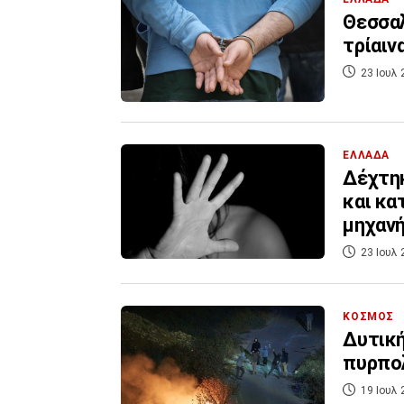
Θεσσαλ
τρίαιν
23 Ιουλ 
ΕΛΛΑΔΑ
Δέχτηκ
και κα
μηχαν
23 Ιουλ 
ΚΟΣΜΟΣ
Δυτική
πυρπολ
19 Ιουλ 