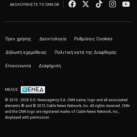
ΑΚΟΛΟΥΘΗΣΤΕ ΤΟ CNN.GR
Όροι χρήσης
Δεοντολογία
Ρυθμίσεις Cookies
Δήλωση εχεμύθειας
Πολιτική κατά της Διαφθοράς
Επικοινωνία
Διαφήμιση
ΜΕΛΟΣ
© 2015 - 2026 D.G. Newsagency S.A. CNN name, logo and all associated
elements ® and © 2015 Cable News Network, Inc. All rights reserved. CNN
and the CNN logo are registered marks of Cable News Network, Inc.,
displayed with permission