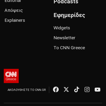
Editorial
Podcasts
Απόψεις
Εφημερίδες
Explainers
Widgets
Newsletter
Το CNN Greece
ΑΚΟΛΟΥΘΗΣΤΕ ΤΟ CNN.GR