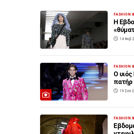
FASHION 
Η Εβδο
«θύματ
14 Φεβ 2
FASHION 
Ο υιός
πατήρ
19 Σεπ 2
FASHION 
Εβδομά
ντεφιλ