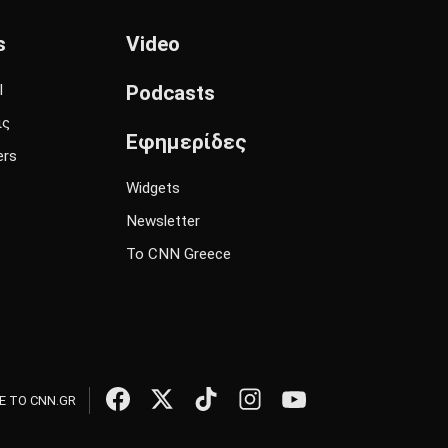
s
Video
l
Podcasts
ις
Εφημερίδες
ers
Widgets
Newsletter
Το CNN Greece
 ΤΟ CNN.GR