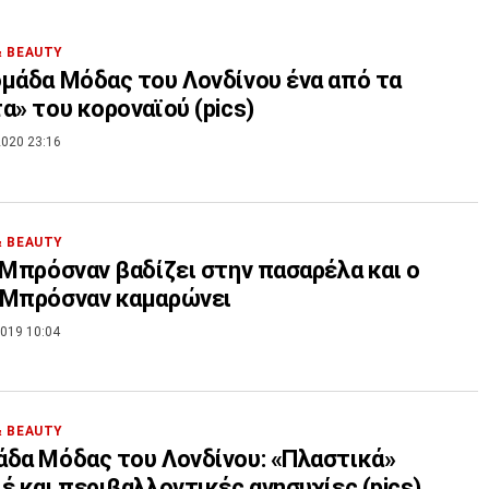
& BEAUTY
μάδα Μόδας του Λονδίνου ένα από τα
α» του κοροναϊού (pics)
020 23:16
& BEAUTY
 Μπρόσναν βαδίζει στην πασαρέλα και ο
 Μπρόσναν καμαρώνει
019 10:04
& BEAUTY
δα Μόδας του Λονδίνου: «Πλαστικά»
έ και περιβαλλοντικές ανησυχίες (pics)