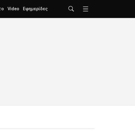
το
Video
Εφημερίδες