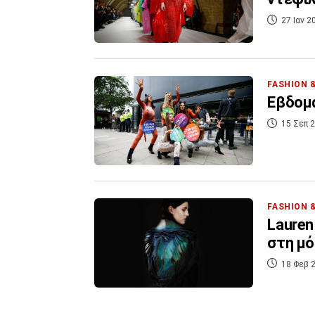
27 Ιαν 2
FASHION 
Eβδομά
15 Σεπ 2
FASHION 
Lauren
στη μ
18 Φεβ 2