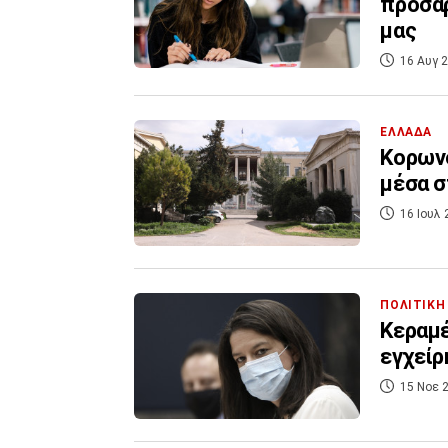
προσαρ
μας
16 Αυγ 2
ΕΛΛΑΔΑ
Κορωνο
μέσα σ
16 Ιουλ 
ΠΟΛΙΤΙΚΗ
Κεραμέ
εγχείρ
15 Νοε 2