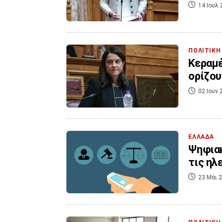
14 Ιουλ 
ΠΟΛΙΤΙΚΗ
Κεραμέ
ορίζου
02 Ιουν 
ΕΛΛΑΔΑ
Ψηφιακ
τις ηλ
23 Μάι 2