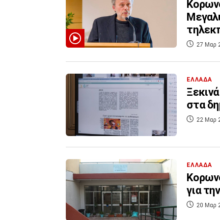
Κορωνο
Μεγαλ
τηλεκ
27 Μαρ 
ΕΛΛΑΔΑ
Ξεκινά
στα δη
22 Μαρ 
ΕΛΛΑΔΑ
Κορωνο
για τη
20 Μαρ 