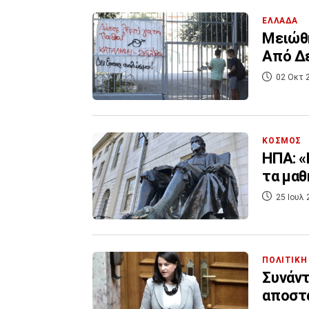
ΕΛΛΑΔΑ
Μειώθη
Από Δ
02 Οκτ 
ΚΟΣΜΟΣ
ΗΠΑ: «
τα μαθ
25 Ιουλ 
ΠΟΛΙΤΙΚΗ
Συνάντ
αποστ