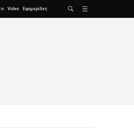
το
Video
Εφημερίδες