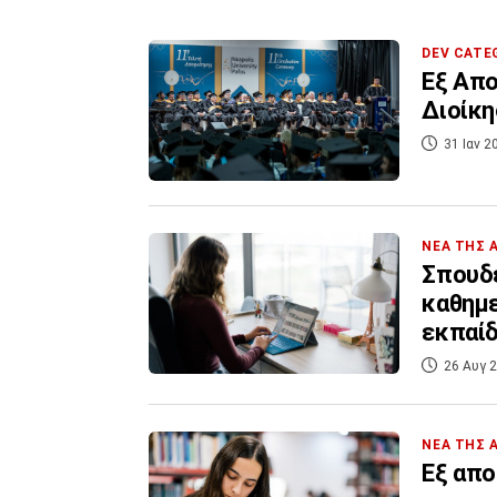
DEV CATE
Εξ Απ
Διοίκη
31 Ιαν 2
ΝΕΑ ΤΗΣ 
Σπουδέ
καθημε
εκπαί
26 Αυγ 2
ΝΕΑ ΤΗΣ 
Εξ απ