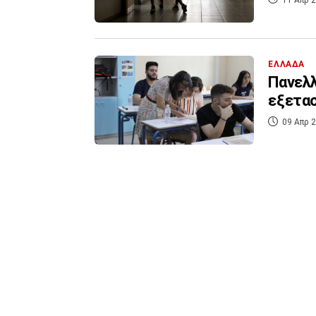
ΕΛΛΑΔΑ
Πανελλ
εξετασ
09 Απρ 2