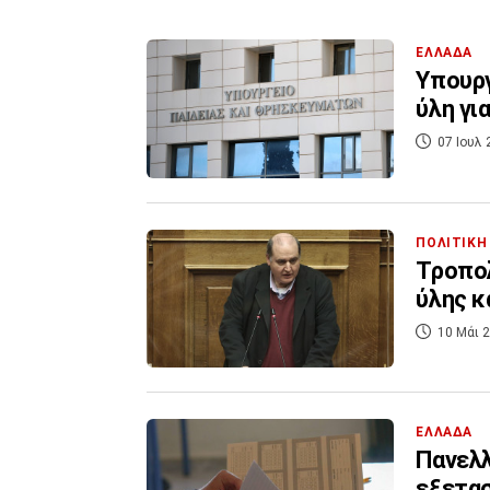
ΕΛΛΑΔΑ
Υπουργ
ύλη γι
07 Ιουλ 
ΠΟΛΙΤΙΚΗ
Τροπολ
ύλης κ
10 Μάι 2
ΕΛΛΑΔΑ
Πανελλ
εξετα