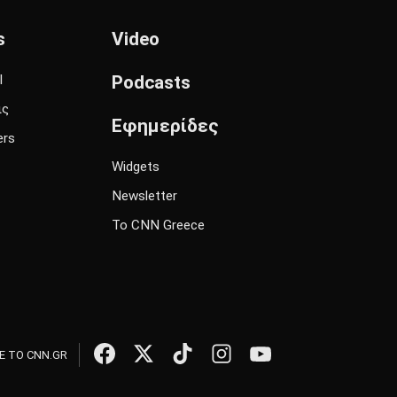
s
Video
l
Podcasts
ις
Εφημερίδες
ers
Widgets
Newsletter
Το CNN Greece
 ΤΟ CNN.GR