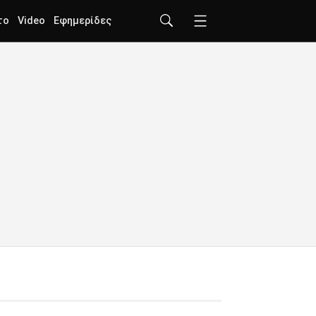
το
Video
Εφημερίδες