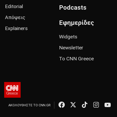
Editorial
Podcasts
Απόψεις
Εφημερίδες
Explainers
Widgets
Newsletter
Το CNN Greece
ΑΚΟΛΟΥΘΗΣΤΕ ΤΟ CNN.GR