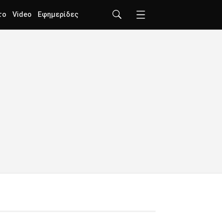
το
Video
Εφημερίδες