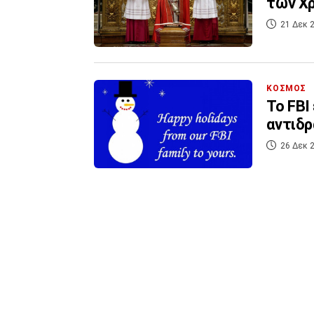
των Χ
21 Δεκ 2
ΚΟΣΜΟΣ
Το FBI
αντιδρ
26 Δεκ 2