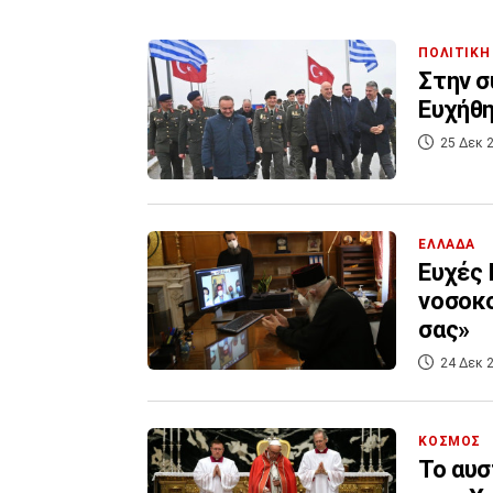
ΠΟΛΙΤΙΚΗ
Στην σ
Ευχήθ
25 Δεκ 2
ΕΛΛΑΔΑ
Ευχές 
νοσοκο
σας»
24 Δεκ 2
ΚΟΣΜΟΣ
Το αυσ