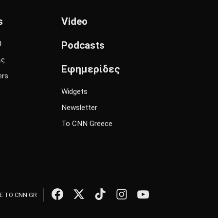
s
Video
l
Podcasts
ις
Εφημερίδες
ers
Widgets
Newsletter
Το CNN Greece
 ΤΟ CNN.GR