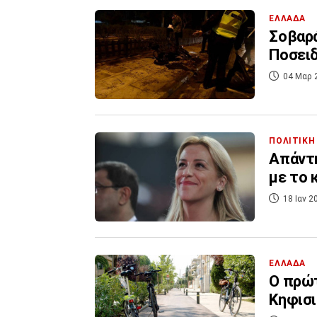
ΕΛΛΑΔΑ
Σοβαρ
Ποσειδ
04 Μαρ 
ΠΟΛΙΤΙΚΗ
Απάντη
με το 
18 Ιαν 2
ΕΛΛΑΔΑ
Ο πρώτ
Κηφισι