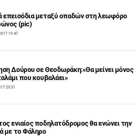
ά επεισόδια μεταξύ οπαδών στη λεωφόρο
ώνος (pic)
2017 19:47
ση Δούρου σε Θεοδωράκη:«Θα μείνει μόνος
καλάμι που κουβαλάει»
017 20:51
ος ενιαίος ποδηλατόδρομος θα ενώνει την
ά με το Φάληρο