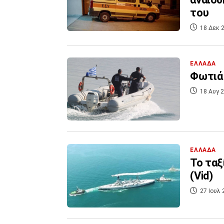
του
18 Δεκ 2
ΕΛΛΑΔΑ
Φωτιά 
18 Αυγ 2
ΕΛΛΑΔΑ
Το ταξ
(Vid)
27 Ιουλ 