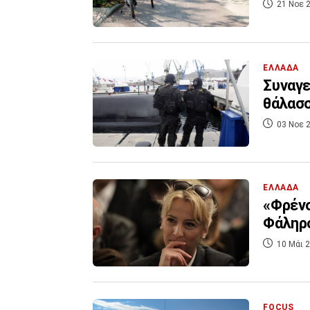
21 Νοε 2
ΕΛΛΑΔΑ
Συναγε
θάλασσ
03 Νοε 2
ΕΛΛΑΔΑ
«Φρένο
Φάληρ
10 Μάι 2
FOCUS