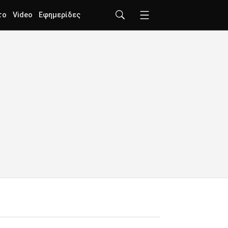
το
Video
Εφημερίδες