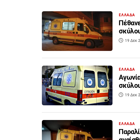
ΕΛΛΑΔΑ
Πέθανε
σκύλο
19 Δεκ 2
ΕΛΛΑΔΑ
Αγωνία
σκύλου
19 Δεκ 2
ΕΛΛΑΔΑ
Παραλί
αναίσθ