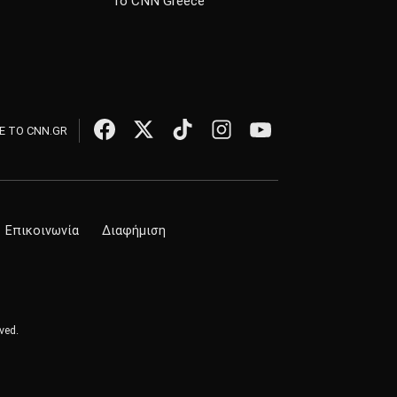
Το CNN Greece
 ΤΟ CNN.GR
Επικοινωνία
Διαφήμιση
ved.