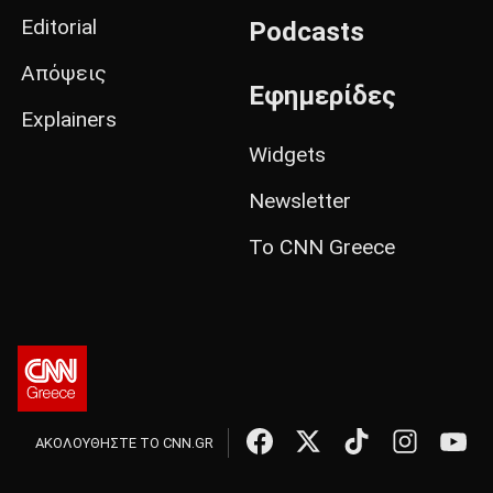
Editorial
Podcasts
Απόψεις
Εφημερίδες
Explainers
Widgets
Newsletter
Το CNN Greece
ΑΚΟΛΟΥΘΗΣΤΕ ΤΟ CNN.GR