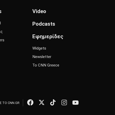
s
Video
l
Podcasts
ις
Εφημερίδες
ers
Widgets
Newsletter
Το CNN Greece
 ΤΟ CNN.GR