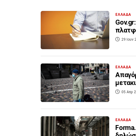
ΕΛΛΑΔΑ
Gov.gr
πλατφό
29 Ιουν 
ΕΛΛΑΔΑ
Απαγόρ
μετακι
05 Απρ 2
ΕΛΛΑΔΑ
Forma.
δηλώσε