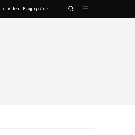
το
Video
Εφημερίδες