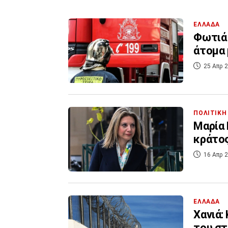
ΕΛΛΑΔΑ
Φωτιά 
άτομα
25 Απρ 2
ΠΟΛΙΤΙΚΗ
Μαρία 
κράτος
16 Απρ 2
ΕΛΛΑΔΑ
Χανιά:
του στ