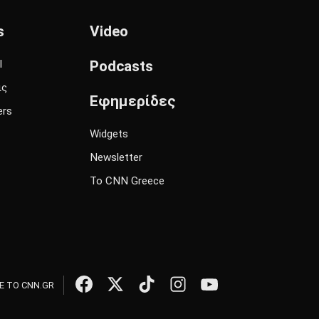
s
Video
l
Podcasts
ις
Εφημερίδες
ers
Widgets
Newsletter
Το CNN Greece
 ΤΟ CNN.GR