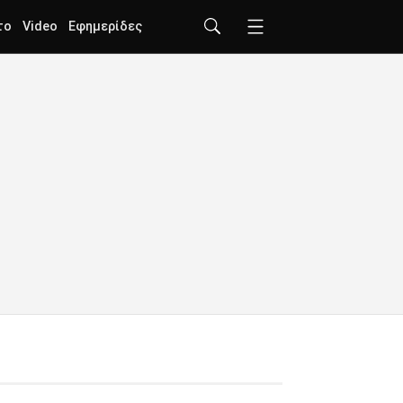
το
Video
Εφημερίδες