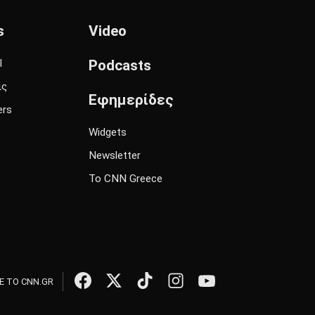
s
Video
l
Podcasts
ις
Εφημερίδες
ers
Widgets
Newsletter
Το CNN Greece
 ΤΟ CNN.GR