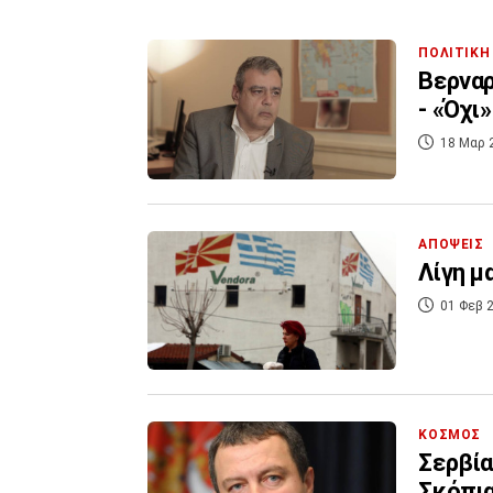
ΠΟΛΙΤΙΚΗ
Βερναρ
- «Όχι
18 Μαρ 
ΑΠΟΨΕΙΣ
Λίγη μ
01 Φεβ 2
ΚΟΣΜΟΣ
Σερβία
Σκόπια