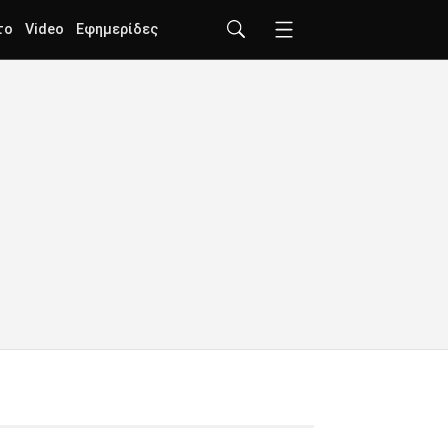
το
Video
Εφημερίδες