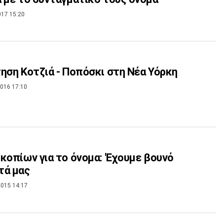
017 15:20
ηση Κοτζιά - Ποπόσκι στη Νέα Υόρκη
016 17:10
κοπίων για τo όνομα: 'Εχουμε βουνό
τά μας
015 14:17