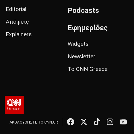
Editorial
Podcasts
Απόψεις
Εφημερίδες
Explainers
Widgets
Newsletter
Το CNN Greece
ΑΚΟΛΟΥΘΗΣΤΕ ΤΟ CNN.GR