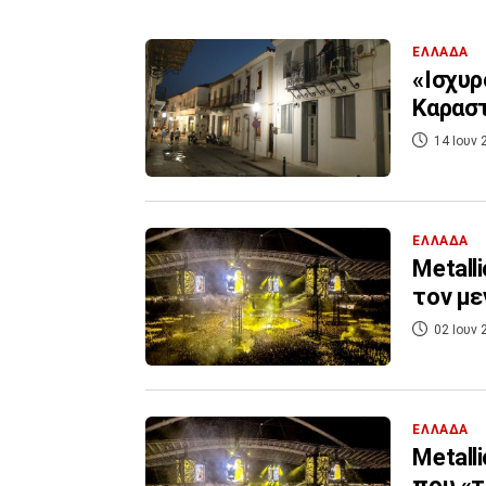
ΕΛΛΑΔΑ
«Ισχυρ
Καραστ
14 Ιουν 
ΕΛΛΑΔΑ
Metalli
τον με
02 Ιουν 
ΕΛΛΑΔΑ
Metall
που «τ