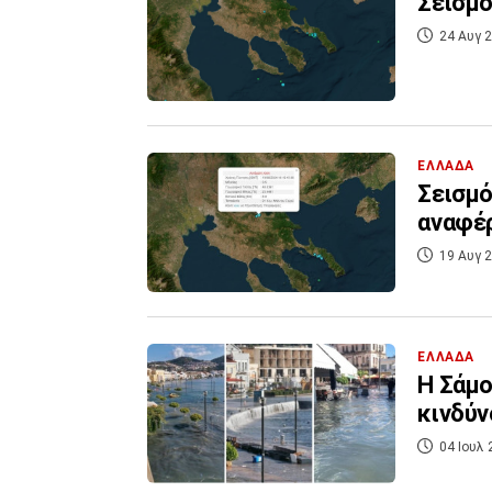
Σεισμό
24 Αυγ 2
ΕΛΛΑΔΑ
Σεισμό
αναφέρ
19 Αυγ 2
ΕΛΛΑΔΑ
H Σάμο
κινδύν
04 Ιουλ 