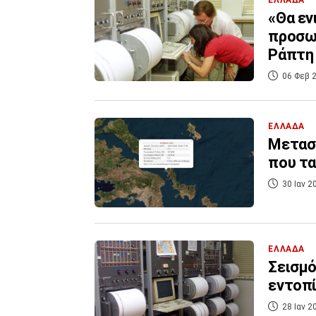
ΕΛΛΑΔΑ
«Θα εν
προσωπ
Ράπτη
06 Φεβ 2
ΕΛΛΑΔΑ
Μετασε
που τα
30 Ιαν 2
ΕΛΛΑΔΑ
Σεισμό
εντοπί
28 Ιαν 2