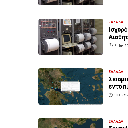
ΕΛΛΑΔΑ
Ισχυρό
Αισθητ
21 Ιαν 2
ΕΛΛΑΔΑ
Σεισμι
εντοπί
13 Οκτ 
ΕΛΛΑΔΑ