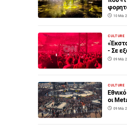
φορητ
10 Μάι 2
CULTURE
«Έκστα
- Σε ε
09 Μάι 2
CULTURE
Εθνικό
οι Met
09 Μάι 2