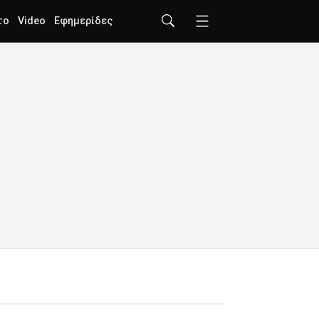
το
Video
Εφημερίδες