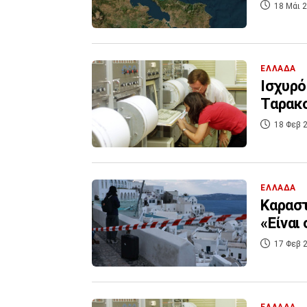
18 Μάι 2
ΕΛΛΑΔΑ
Ισχυρό
Ταρακ
18 Φεβ 2
ΕΛΛΑΔΑ
Καραστ
«Είναι
17 Φεβ 2