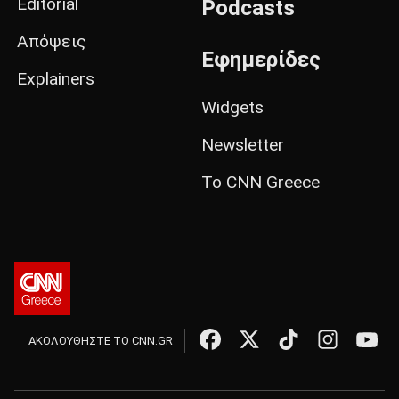
Editorial
Podcasts
Απόψεις
Εφημερίδες
Explainers
Widgets
Newsletter
Το CNN Greece
ΑΚΟΛΟΥΘΗΣΤΕ ΤΟ CNN.GR