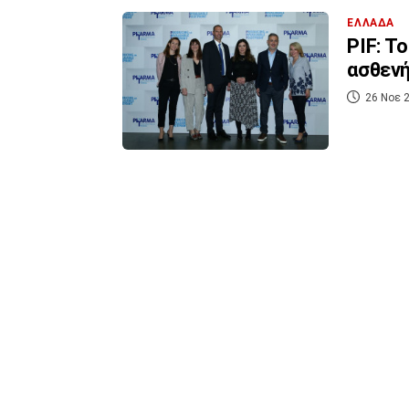
ΕΛΛΑΔΑ
PIF: Τ
ασθενή
26 Νοε 2