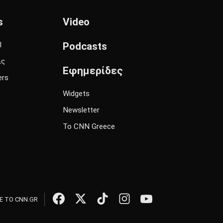
s
Video
l
Podcasts
ις
Εφημερίδες
ers
Widgets
Newsletter
Το CNN Greece
 ΤΟ CNN.GR