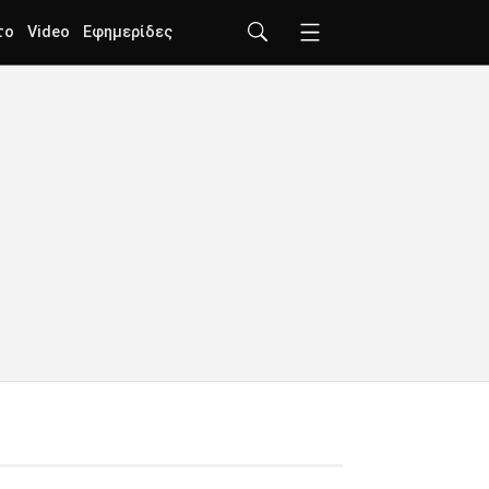
το
Video
Εφημερίδες