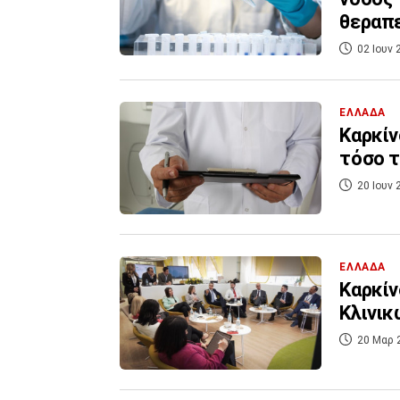
θεραπ
02 Ιουν 
ΕΛΛΑΔΑ
Καρκίν
τόσο τ
20 Ιουν 
ΕΛΛΑΔΑ
Καρκίν
Κλινικ
20 Μαρ 