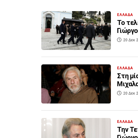
ΕΛΛΑΔΑ
Το τελ
Γιώργ
20 Δεκ 2
ΕΛΛΑΔΑ
Στη μί
Μιχαλ
20 Δεκ 2
ΕΛΛΑΔΑ
Την Τε
Γιώργ