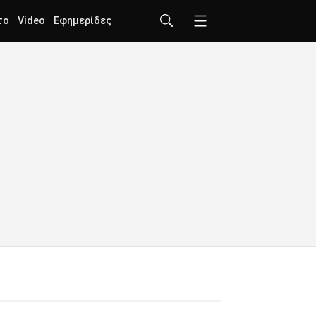
το
Video
Εφημερίδες