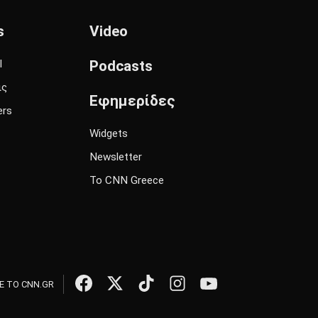
s
Video
l
Podcasts
ις
Εφημερίδες
ers
Widgets
Newsletter
Το CNN Greece
 ΤΟ CNN.GR