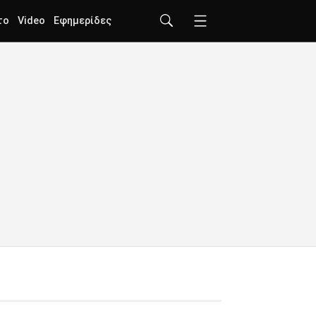
το
Video
Εφημερίδες