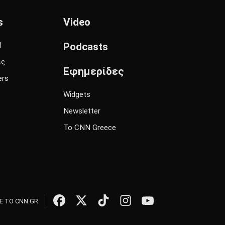
s
Video
l
Podcasts
ις
Εφημερίδες
ers
Widgets
Newsletter
Το CNN Greece
 ΤΟ CNN.GR