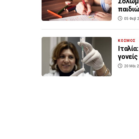
Σολωμο
παιδιώ
05 Φεβ 2
ΚΟΣΜΟΣ
Ιταλία
γονείς
20 Μάι 2