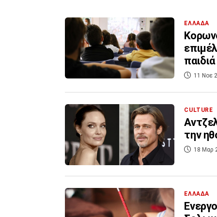
ΕΛΛΑΔΑ
Κορωνο
επιμέλ
παιδιά
11 Νοε 2
CULTURE
Αντζελ
την ηθ
18 Μαρ 
ΕΛΛΑΔΑ
Ενεργο