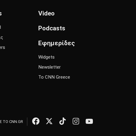
s
Video
l
Podcasts
ις
Εφημερίδες
ers
Widgets
Newsletter
Το CNN Greece
 ΤΟ CNN.GR