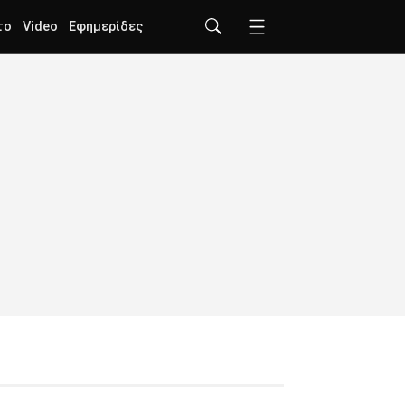
το
Video
Εφημερίδες