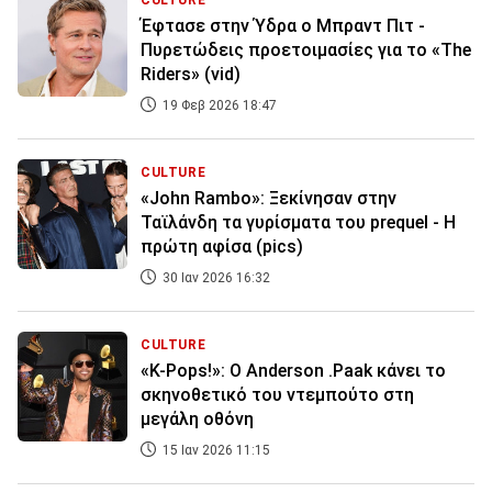
CULTURE
Έφτασε στην Ύδρα ο Μπραντ Πιτ -
Πυρετώδεις προετοιμασίες για το «The
Riders» (vid)
19 Φεβ 2026 18:47
CULTURE
«John Rambo»: Ξεκίνησαν στην
Ταϊλάνδη τα γυρίσματα του prequel - Η
πρώτη αφίσα (pics)
30 Ιαν 2026 16:32
CULTURE
«K-Pops!»: Ο Anderson .Paak κάνει το
σκηνοθετικό του ντεμπούτο στη
μεγάλη οθόνη
15 Ιαν 2026 11:15