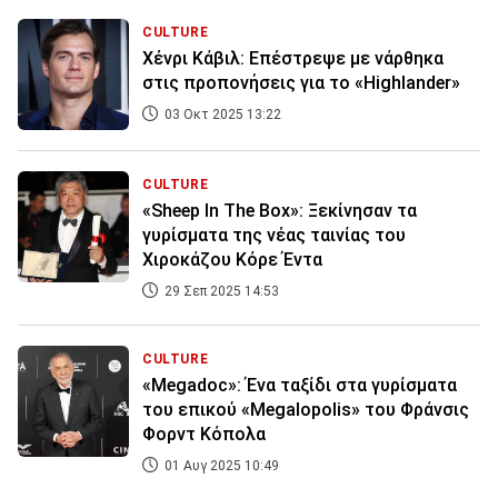
CULTURE
Χένρι Κάβιλ: Επέστρεψε με νάρθηκα
στις προπονήσεις για το «Highlander»
03 Οκτ 2025 13:22
CULTURE
«Sheep In The Box»: Ξεκίνησαν τα
γυρίσματα της νέας ταινίας του
Χιροκάζου Κόρε Έντα
29 Σεπ 2025 14:53
CULTURE
«Megadoc»: Ένα ταξίδι στα γυρίσματα
του επικού «Megalopolis» του Φράνσις
Φορντ Κόπολα
01 Αυγ 2025 10:49