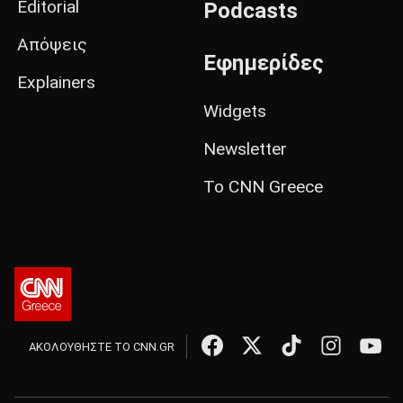
Editorial
Podcasts
Απόψεις
Εφημερίδες
Explainers
Widgets
Newsletter
Το CNN Greece
ΑΚΟΛΟΥΘΗΣΤΕ ΤΟ CNN.GR