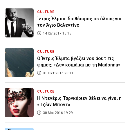
CULTURE
Ίντρις Έλμπα: διαθέσιμος σε όλους για
τον Άγιο Βαλεντίνο
14 Ιαν 2017 15:15
CULTURE
O Ίντρις Έλμπα βγάζει νοκ άουτ τις
φήμες: «Δεν κοιμάμαι με τη Madonna»
31 Οκτ 2016 20:11
CULTURE
Η Ντενέρις Ταργκάριεν θέλει να γίνει η
«Τζέιν Μποντ»
30 Μάι 2016 19:29