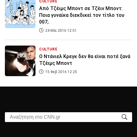
CULTURE
Aπό Τζέιμς Μποντ σε Τζέιν Μποντ:
Ποια γυναίκα διεκδικεί τον τίτλο του
007;
24 Μάι 2016 12:51
CULTURE
Ο Ντάνιελ Κρεγκ δεν θα είναι ποτέ ξανά
Τζέιμς Μποντ
15 Φεβ 2016 12:25
Αναζήτηση στο CNN.gr