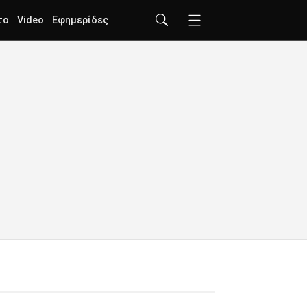
το
Video
Εφημερίδες