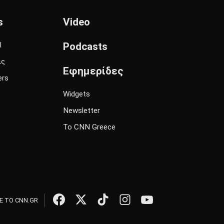
s
Video
l
Podcasts
ις
Εφημερίδες
ers
Widgets
Newsletter
Το CNN Greece
 ΤΟ CNN.GR