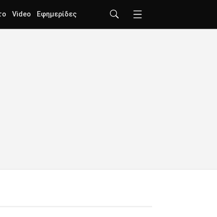
το
Video
Εφημερίδες