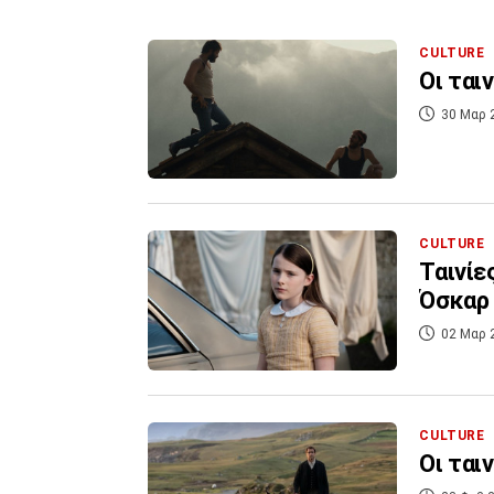
CULTURE
Οι ται
30 Μαρ 
CULTURE
Ταινίε
Όσκαρ 
02 Μαρ 
CULTURE
Οι ται