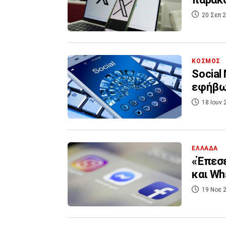
20 Σεπ 2
ΚΟΣΜΟΣ
Social
εφήβω
18 Ιουν 
ΕΛΛΑΔΑ
«Έπεσε
και Wh
19 Νοε 2