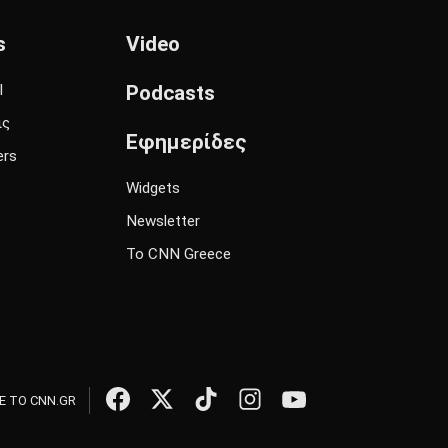
s
Video
l
Podcasts
ις
Εφημερίδες
ers
Widgets
Newsletter
Το CNN Greece
 ΤΟ CNN.GR