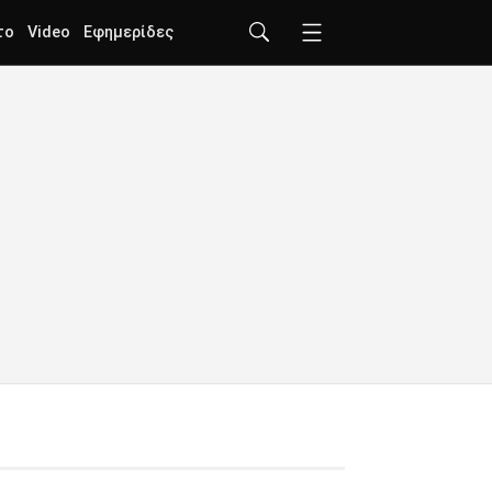
το
Video
Εφημερίδες