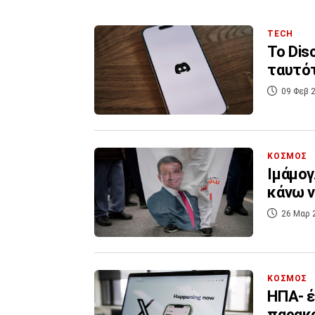
TECH
Το Dis
ταυτότ
09 Φεβ 2
ΚΟΣΜΟΣ
Ιμάμογ
κάνω ν
26 Μαρ 
ΚΟΣΜΟΣ
ΗΠΑ- έ
παρακο