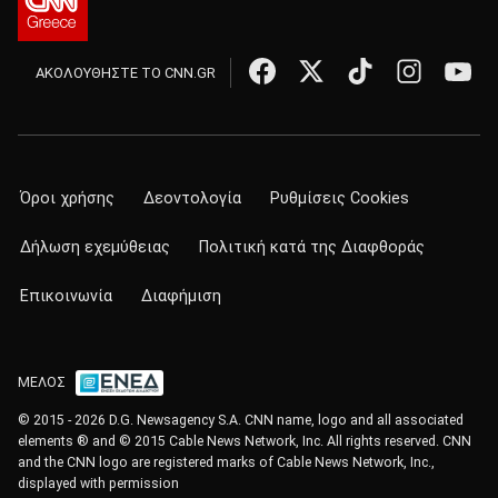
ΑΚΟΛΟΥΘΗΣΤΕ ΤΟ CNN.GR
Όροι χρήσης
Δεοντολογία
Ρυθμίσεις Cookies
Δήλωση εχεμύθειας
Πολιτική κατά της Διαφθοράς
Επικοινωνία
Διαφήμιση
ΜΕΛΟΣ
© 2015 - 2026 D.G. Newsagency S.A. CNN name, logo and all associated
elements ® and © 2015 Cable News Network, Inc. All rights reserved. CNN
and the CNN logo are registered marks of Cable News Network, Inc.,
displayed with permission