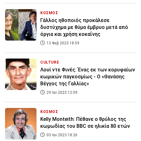
ΚΟΣΜΟΣ
Γάλλος ηθοποιός προκάλεσε
δυστύχημα με θύμα έμβρυο μετά από
όργια και χρήση κοκαΐνης
13 Φεβ 2023 18:59
CULTURE
Λουί ντε Φινές: Ένας εκ των κορυφαίων
κωμικών παγκοσμίως - Ο «Θανάσης
Βέγγος της Γαλλίας»
29 Ιαν 2023 12:09
ΚΟΣΜΟΣ
Kelly Monteith: Πέθανε ο θρύλος της
κωμωδίας του BBC σε ηλικία 80 ετών
03 Ιαν 2023 18:26