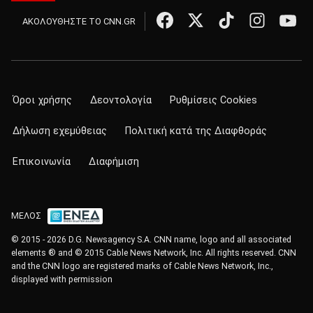
ΑΚΟΛΟΥΘΗΣΤΕ ΤΟ CNN.GR
Όροι χρήσης
Δεοντολογία
Ρυθμίσεις Cookies
Δήλωση εχεμύθειας
Πολιτική κατά της Διαφθοράς
Επικοινωνία
Διαφήμιση
ΜΕΛΟΣ
© 2015 - 2026 D.G. Newsagency S.A. CNN name, logo and all associated
elements ® and © 2015 Cable News Network, Inc. All rights reserved. CNN
and the CNN logo are registered marks of Cable News Network, Inc.,
displayed with permission