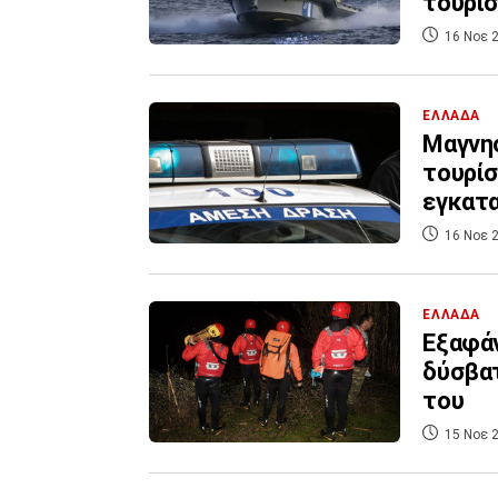
τουρί
16 Νοε 2
ΕΛΛΑΔΑ
Μαγνησ
τουρίσ
εγκατ
16 Νοε 2
ΕΛΛΑΔΑ
Εξαφάν
δύσβατ
του
15 Νοε 2