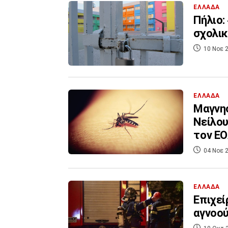
ΕΛΛΑΔΑ
Πήλιο:
σχολικ
10 Νοε 2
ΕΛΛΑΔΑ
Μαγνησ
Νείλου
τον Ε
04 Νοε 2
ΕΛΛΑΔΑ
Επιχεί
αγνοού