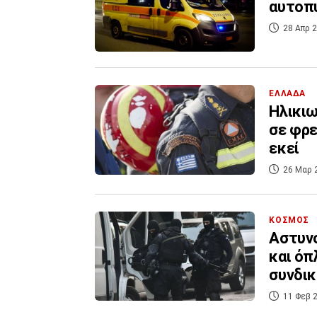
αυτοπυ
28 Απρ 2
ΕΛΛΑΔΑ
Ηλικιω
σε φρε
εκεί
26 Μαρ 
ΚΟΣΜΟΣ
Αστυνο
και όπ
συνδικ
11 Φεβ 2