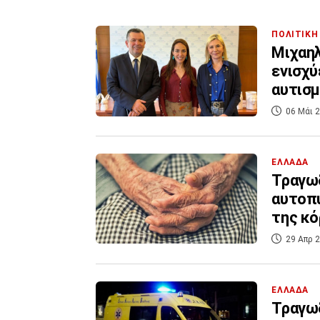
ΠΟΛΙΤΙΚΗ
Μιχαηλ
ενισχύ
αυτισ
06 Μάι 2
ΕΛΛΑΔΑ
Τραγωδ
αυτοπυ
της κό
29 Απρ 2
ΕΛΛΑΔΑ
Τραγωδ