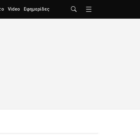
το
Video
Εφημερίδες