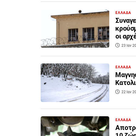
ΕΛΛΑΔΑ
Συναγε
κρούσμ
οι αρχ
23 Ιαν 2
ΕΛΛΑΔΑ
Μαγνησ
Κατολ
22 Ιαν 2
ΕΛΛΑΔΑ
Αποτρ
10 ζώ