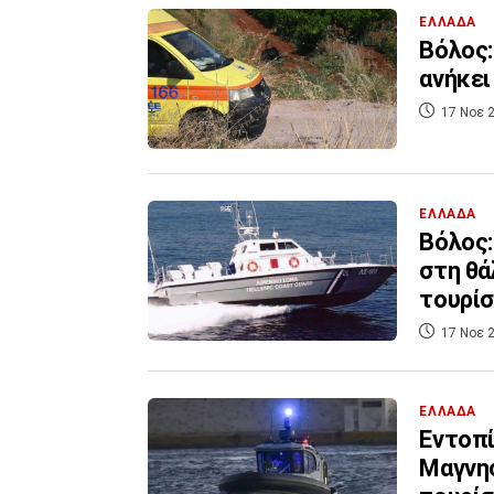
ΕΛΛΑΔΑ
Βόλος:
ανήκει
17 Νοε 2
ΕΛΛΑΔΑ
Βόλος:
στη θά
τουρί
17 Νοε 2
ΕΛΛΑΔΑ
Εντοπί
Μαγνησ