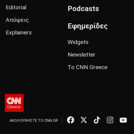
Editorial
Podcasts
Απόψεις
Εφημερίδες
Explainers
Widgets
Newsletter
Το CNN Greece
ΑΚΟΛΟΥΘΗΣΤΕ ΤΟ CNN.GR