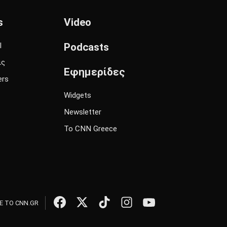
s
Video
l
Podcasts
ις
Εφημερίδες
ers
Widgets
Newsletter
Το CNN Greece
 ΤΟ CNN.GR