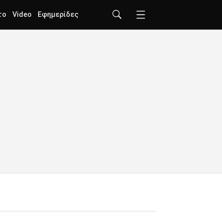
το
Video
Εφημερίδες