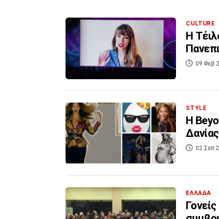
CULTURE
Η Τέιλ
Πανεπι
09 Φεβ 2
STYLE
Η Beyo
Δανίας
02 Σεπ 2
ΕΛΛΑΔΑ
Γονείς
συμβού