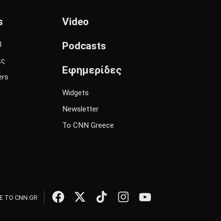
s
Video
l
Podcasts
ις
Εφημερίδες
ers
Widgets
Newsletter
Το CNN Greece
 ΤΟ CNN.GR