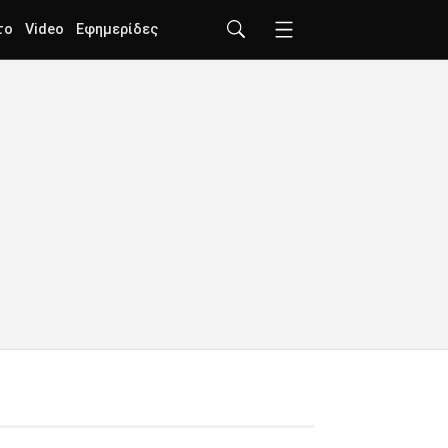
το
Video
Εφημερίδες