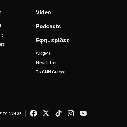
s
Video
l
Podcasts
ις
Εφημερίδες
ers
Widgets
Newsletter
Το CNN Greece
 ΤΟ CNN.GR