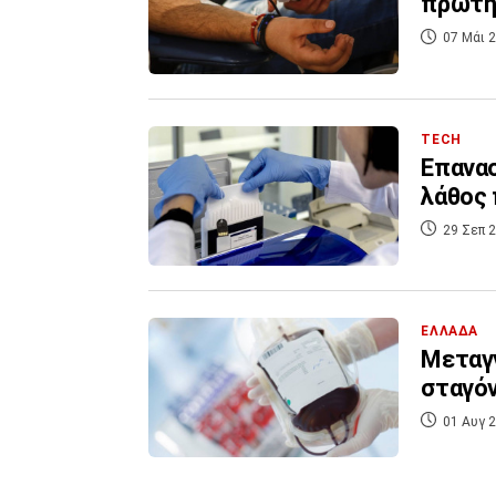
πρώτη
07 Μάι 2
TECH
Επανασ
λάθος 
29 Σεπ 2
ΕΛΛΑΔΑ
Μεταγγ
σταγό
01 Αυγ 2