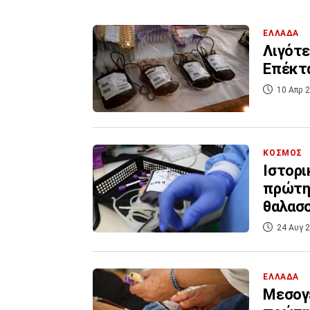
ΕΛΛΑΔΑ
Λιγότε
Επέκτα
10 Απρ 2
ΚΟΣΜΟΣ
Ιστορι
πρώτη 
θαλασσ
24 Αυγ 2
ΕΛΛΑΔΑ
Μεσογε