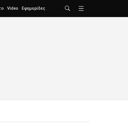
το
Video
Εφημερίδες