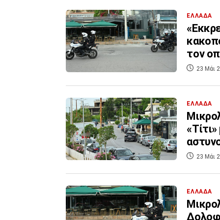
ΕΛΛΑΔΑ
«Εκκρε
κακοπο
τον οπ
23 Μάι 2
ΕΛΛΑΔΑ
Μικρολ
«Τίτι»
αστυν
23 Μάι 2
ΕΛΛΑΔΑ
Μικρολ
Δολοφο