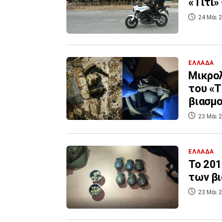
«Τίτι»
24 Μάι 2
ΕΛΛΑΔΑ
Μικρολ
του «Τ
βιασμ
23 Μάι 2
ΕΛΛΑΔΑ
Το 201
των βι
23 Μάι 2