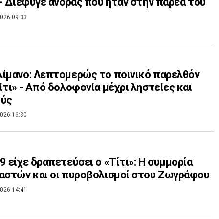
 - Διέφυγε άνδρας που ήταν στην παρέα του
026 09:33
ίμανο: Λεπτομερώς το ποινικό παρελθόν
ίτι» - Από δολοφονία μέχρι ληστείες και
ούς
026 16:30
9 είχε δραπετεύσει ο «Τίτι»: Η συμμορία
αστών και οι πυροβολισμοί στου Ζωγράφου
026 14:41