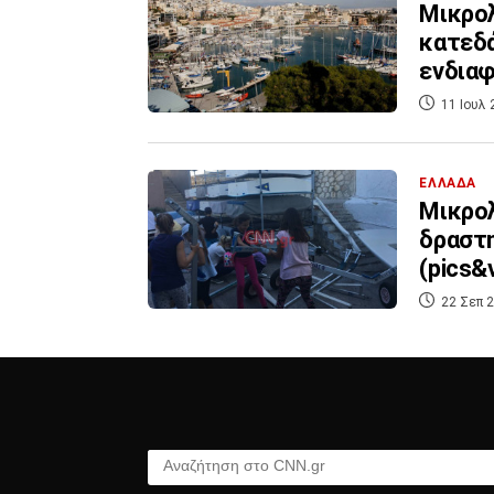
Μικρολ
κατεδ
ενδια
11 Ιουλ 
ΕΛΛΑΔΑ
Μικρολ
δραστη
(pics&v
22 Σεπ 2
Αναζήτηση στο CNN.gr