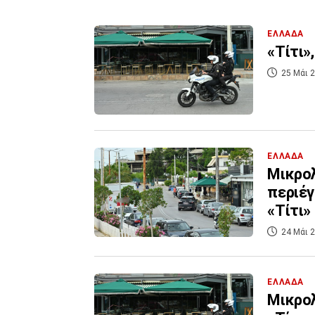
ΕΛΛΑΔΑ
«Τίτι»
25 Μάι 2
ΕΛΛΑΔΑ
Μικρολ
περιέγ
«Τίτι»
24 Μάι 2
ΕΛΛΑΔΑ
Μικρολ