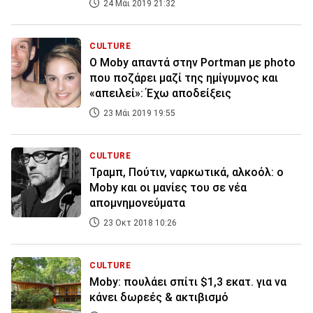
24 Μάι 2019 21:32
CULTURE
Ο Moby απαντά στην Portman με photo
που ποζάρει μαζί της ημίγυμνος και
«απειλεί»: Έχω αποδείξεις
23 Μάι 2019 19:55
CULTURE
Τραμπ, Πούτιν, ναρκωτικά, αλκοόλ: ο
Moby και οι μανίες του σε νέα
απομνημονεύματα
23 Οκτ 2018 10:26
CULTURE
Moby: πουλάει σπίτι $1,3 εκατ. για να
κάνει δωρεές & ακτιβισμό