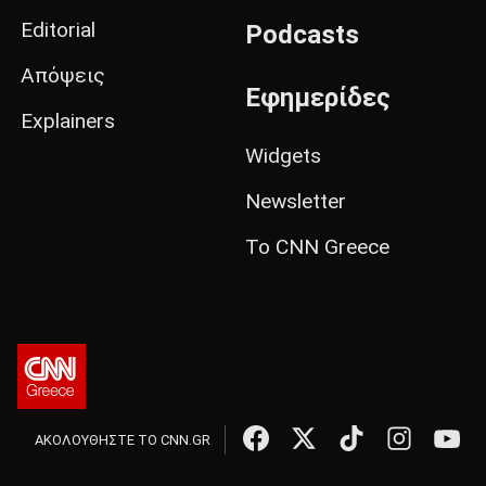
Editorial
Podcasts
Απόψεις
Εφημερίδες
Explainers
Widgets
Newsletter
Το CNN Greece
ΑΚΟΛΟΥΘΗΣΤΕ ΤΟ CNN.GR