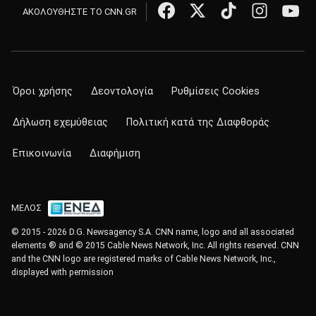
ΑΚΟΛΟΥΘΗΣΤΕ ΤΟ CNN.GR
Όροι χρήσης
Δεοντολογία
Ρυθμίσεις Cookies
Δήλωση εχεμύθειας
Πολιτική κατά της Διαφθοράς
Επικοινωνία
Διαφήμιση
ΜΕΛΟΣ
© 2015 - 2026 D.G. Newsagency S.A. CNN name, logo and all associated
elements ® and © 2015 Cable News Network, Inc. All rights reserved. CNN
and the CNN logo are registered marks of Cable News Network, Inc.,
displayed with permission