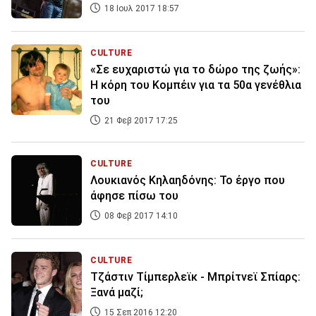
18 Ιουλ 2017 18:57
CULTURE
«Σε ευχαριστώ για το δώρο της ζωής»:
Η κόρη του Κομπέιν για τα 50α γενέθλια
του
21 Φεβ 2017 17:25
CULTURE
Λουκιανός Κηλαηδόνης: Το έργο που
άφησε πίσω του
08 Φεβ 2017 14:10
CULTURE
Τζάστιν Τίμπερλεϊκ - Μπρίτνεϊ Σπίαρς:
Ξανά μαζί;
15 Σεπ 2016 12:20