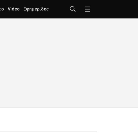
το
Video
Εφημερίδες