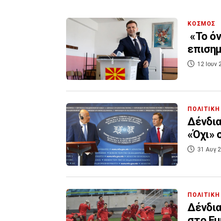
ΚΟΣΜΟΣ
«Το όν
επισημ
12 Ιουν 
ΠΟΛΙΤΙΚΗ
Δένδια
«Όχι» 
31 Αυγ 2
ΠΟΛΙΤΙΚΗ
Δένδια
στο Eu