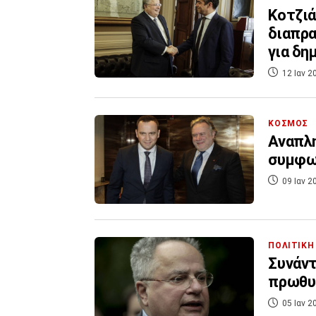
Κοτζιά
διαπρα
για δ
12 Ιαν 2
ΚΟΣΜΟΣ
Αναπλ
συμφων
09 Ιαν 2
ΠΟΛΙΤΙΚΗ
Συνάντ
πρωθυ
05 Ιαν 2