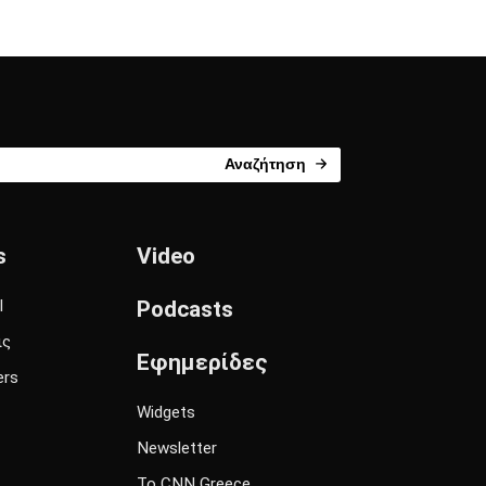
Αναζήτηση
s
Video
l
Podcasts
ις
Εφημερίδες
ers
Widgets
Newsletter
Το CNN Greece