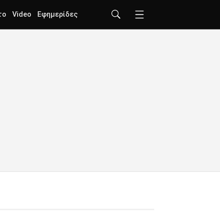
το
Video
Εφημερίδες