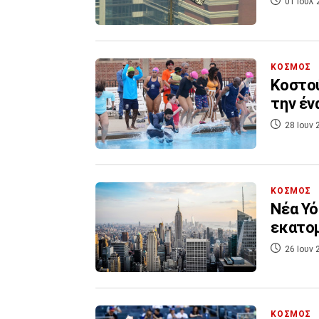
01 Ιουλ 
ΚΟΣΜΟΣ
Κοστού
την έν
28 Ιουν 
ΚΟΣΜΟΣ
Νέα Υό
εκατομ
26 Ιουν 
ΚΟΣΜΟΣ