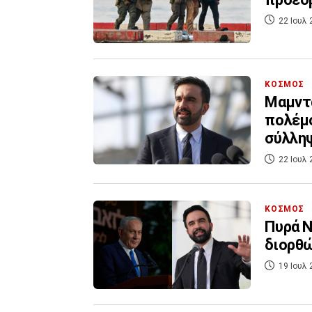
22 Ιουλ 
ΚΟΣΜΟΣ
Μαμντά
πολέμο
σύλλη
22 Ιουλ 
ΚΟΣΜΟΣ
Πυρά Ν
διορθώ
19 Ιουλ 