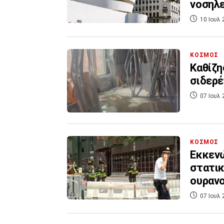
νοσηλε
10 Ιουλ 
ΚΟΣΜΟΣ
Καθίζη
σιδερέ
07 Ιουλ 
ΚΟΣΜΟΣ
Εκκενώ
στατικ
ουραν
07 Ιουλ 