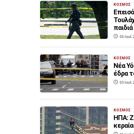
ΚΟΣΜΟΣ
Επεισό
Τουλάχ
παιδιά
05 Ιουλ 
ΚΟΣΜΟΣ
Νέα Υό
έδρα τ
03 Ιουλ 
ΚΟΣΜΟΣ
ΗΠΑ: Ζ
κεραία