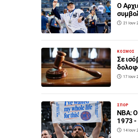
Ο Αρχι
συμβολ
21 Ιουν 
ΚΟΣΜΟΣ
Σε ισό
δολοφ
17 Ιουν 
ΣΠΟΡ
NBA: Ο
1973 -
14 Ιουν 