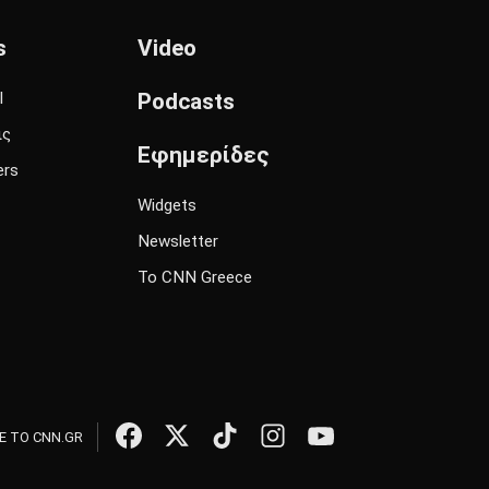
s
Video
l
Podcasts
ις
Εφημερίδες
ers
Widgets
Newsletter
Το CNN Greece
 ΤΟ CNN.GR