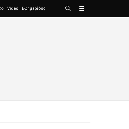
το
Video
Εφημερίδες