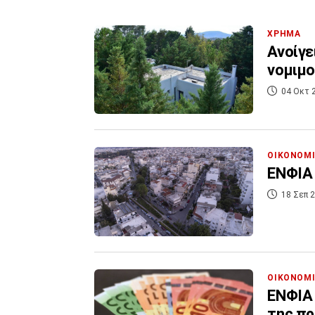
ΧΡΗΜΑ
Ανοίγε
νομιμο
04 Οκτ 
ΟΙΚΟΝΟΜ
ΕΝΦΙΑ 
18 Σεπ 2
ΟΙΚΟΝΟΜ
ΕΝΦΙΑ 
της π