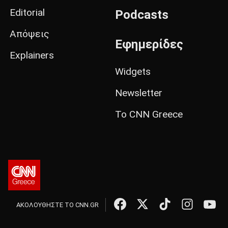
Editorial
Podcasts
Απόψεις
Εφημερίδες
Explainers
Widgets
Newsletter
Το CNN Greece
ΑΚΟΛΟΥΘΗΣΤΕ ΤΟ CNN.GR