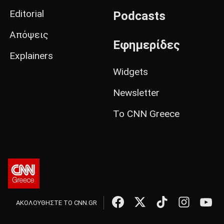
Editorial
Podcasts
Απόψεις
Εφημερίδες
Explainers
Widgets
Newsletter
Το CNN Greece
ΑΚΟΛΟΥΘΗΣΤΕ ΤΟ CNN.GR