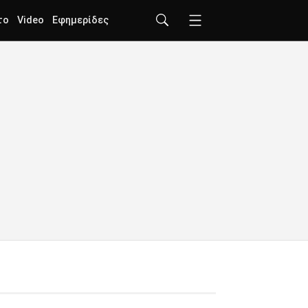
το
Video
Εφημερίδες