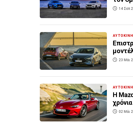
14 Σεπ 2
ΑΥΤΟΚΙΝ
Επιστρ
μοντέλ
23 Μάι 2
ΑΥΤΟΚΙΝ
Η Mazd
χρόνια
02 Μάι 2