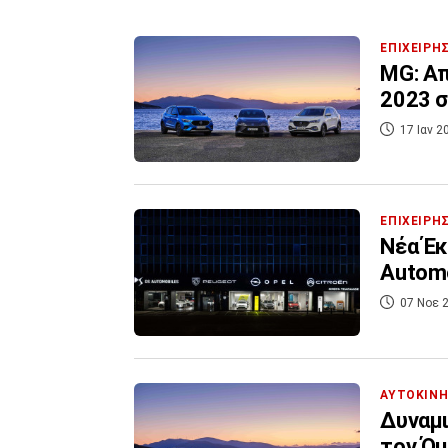
ΕΠΙΧΕΙΡΗ
MG: Απ
2023 σ
17 Ιαν 2
ΕΠΙΧΕΙΡΗ
Νέα Έκ
Automo
07 Νοε 2
ΑΥΤΟΚΙΝ
Δυναμι
τον Όμ