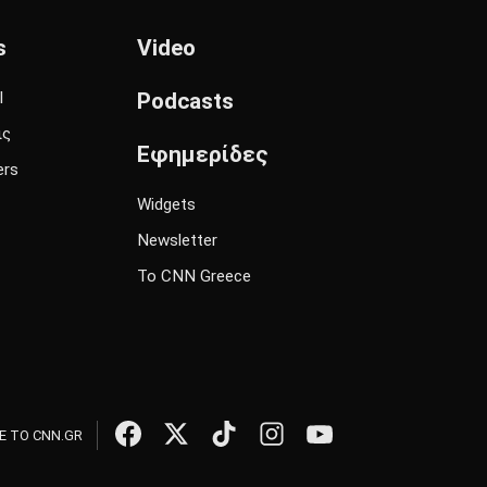
s
Video
l
Podcasts
ις
Εφημερίδες
ers
Widgets
Newsletter
Το CNN Greece
 ΤΟ CNN.GR