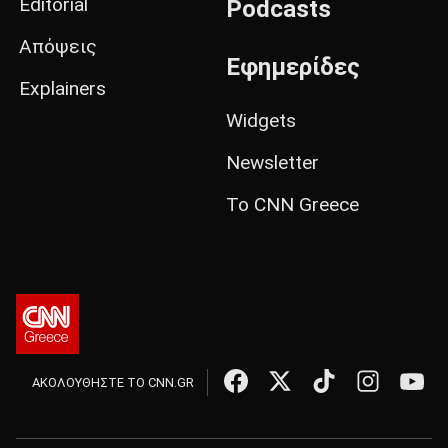
Editorial
Podcasts
Απόψεις
Εφημερίδες
Explainers
Widgets
Newsletter
Το CNN Greece
ΑΚΟΛΟΥΘΗΣΤΕ ΤΟ CNN.GR