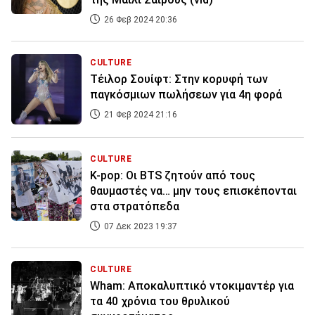
26 Φεβ 2024 20:36
CULTURE
Τέιλορ Σουίφτ: Στην κορυφή των
παγκόσμιων πωλήσεων για 4η φορά
21 Φεβ 2024 21:16
CULTURE
Κ-pop: Οι BTS ζητούν από τους
θαυμαστές να… μην τους επισκέπονται
στα στρατόπεδα
07 Δεκ 2023 19:37
CULTURE
Wham: Αποκαλυπτικό ντοκιμαντέρ για
τα 40 χρόνια του θρυλικού