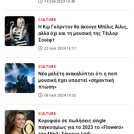
14 Σεπ 2024 10:48
CULTURE
Η Κιμ Γκόρντον θα άκουγε Μπίλις Άιλις,
αλλά όχι και τη μουσική της Τέιλορ
Σουίφτ
22 Ιουλ 2024 16:17
CULTURE
Νέα μελέτη ανακαλύπτει ότι η ποπ
μουσική έχει υποστεί «σημαντική
πτώση»
08 Ιουλ 2024 19:32
CULTURE
Κορυφαίο σε πωλήσεις single
παγκοσμίως για το 2023 το «Flowerσ»
της Μάιλι Σάιρους (vid)